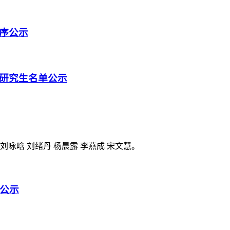
排序公示
士研究生名单公示
 刘咏晗 刘绪丹 杨晨露 李燕成 宋文慧。
序公示