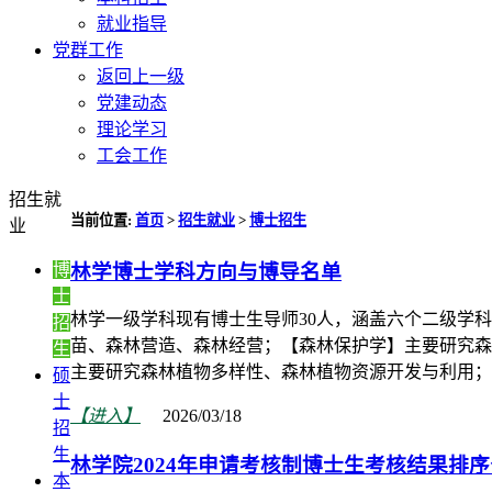
就业指导
党群工作
返回上一级
党建动态
理论学习
工会工作
招生就
当前位置:
首页
>
招生就业
>
博士招生
业
林学博士学科方向与博导名单
博
士
林学一级学科现有博士生导师30人，涵盖六个二级学
招
苗、森林营造、森林经营；【森林保护学】主要研究森
生
主要研究森林植物多样性、森林植物资源开发与利用；
硕
士
【进入】
2026/03/18
招
生
林学院2024年申请考核制博士生考核结果排
本