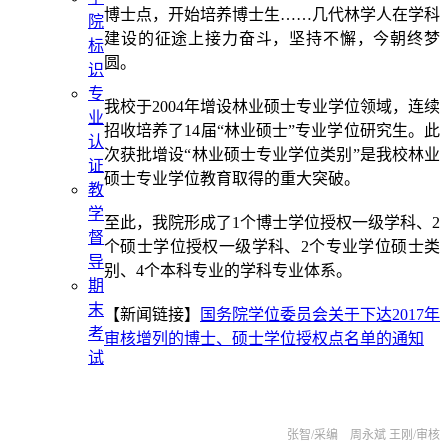
博士点，开始培养博士生……几代林学人在学科
院
建设的征途上接力奋斗，坚持不懈，今朝终梦
标
圆。
识
专
我校于2004年增设林业硕士专业学位领域，连续
业
招收培养了14届“林业硕士”专业学位研究生。此
认
次获批增设“林业硕士专业学位类别”是我校林业
证
硕士专业学位教育取得的重大突破。
教
学
至此，我院形成了
1个博士学位授权一级学科
、
2
督
个硕士学位授权一级学科
、
2个专业学位硕士类
导
别
、4个本科专业的学科专业体系。
期
末
【新闻链接】
国务院学位委员会关于下达2017年
考
审核增列的博士、硕士学位授权点名单的通知
试
张智/采编 周永斌 王刚
/审核