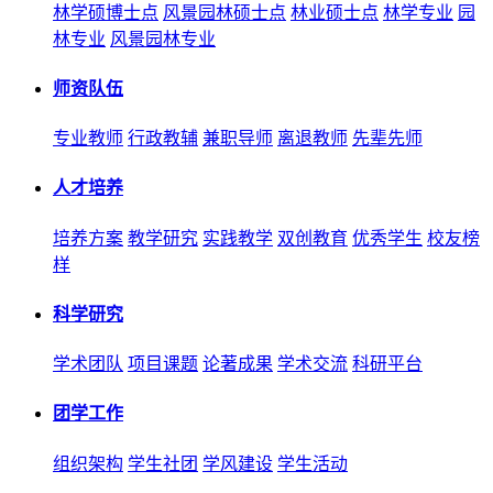
林学硕博士点
风景园林硕士点
林业硕士点
林学专业
园
林专业
风景园林专业
师资队伍
专业教师
行政教辅
兼职导师
离退教师
先辈先师
人才培养
培养方案
教学研究
实践教学
双创教育
优秀学生
校友榜
样
科学研究
学术团队
项目课题
论著成果
学术交流
科研平台
团学工作
组织架构
学生社团
学风建设
学生活动