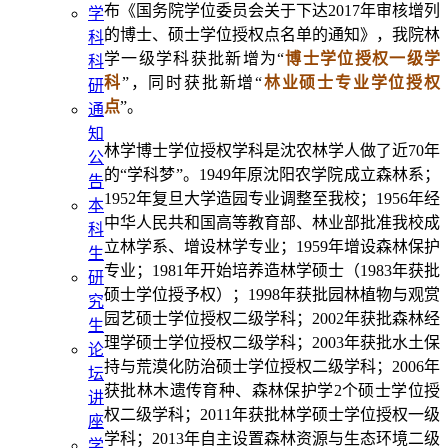
布《国务院学位委员会关于下达2017年审核增列
学
的博士、硕士学位授权点名单的通知》，我院林
科
学一级学科获批新增为“
博士学位授权一级学
科
科
”，同时获批新增“
林业硕士专业学位授权
研
点
”。
通
知
林学博士学位授权学科是沈农林学人做了近70年
公
的“学科梦”。1949年原沈阳农学院成立森林系；
告
1952年复旦大学造园专业调整至我校；1956年经
本
中华人民共和国高等教育部、林业部批准我校成
科
立林学系、增设林学专业；1959年增设森林保护
生
专业；1981年开始培养造林学硕士（1983年获批
研
硕士学位授予权）；1998年获批园林植物与观赏
究
园艺硕士学位授权二级学科；2002年获批森林经
生
理学硕士学位授权二级学科；2003年获批水土保
论
持与荒漠化防治硕士学位授权二级学科；2006年
坛
获批林木遗传育种、森林保护学2个硕士学位授
讲
权二级学科；2011年获批林学硕士学位授权一级
座
学科；2013年自主设置森林资源与生态环境二级
学